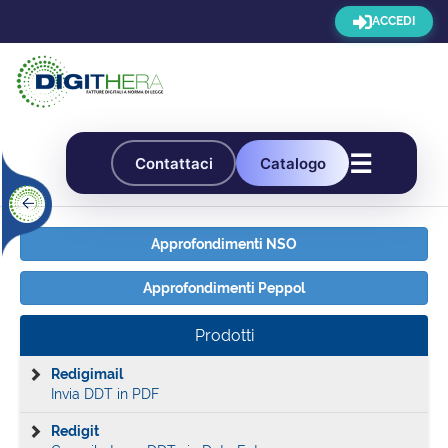
ACCEDI
☰
Contattaci
Catalogo
Approfondimenti NSO
Approfondimenti Peppol
Prodotti
Redigimail
Invia DDT in PDF
Redigit