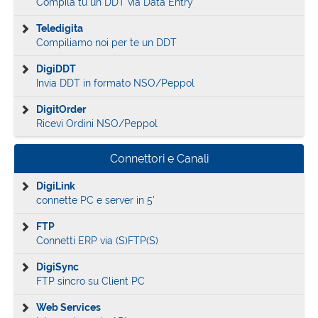
Compila tu un DDT via Data Entry
Teledigita
Compiliamo noi per te un DDT
DigiDDT
Invia DDT in formato NSO/Peppol
DigitOrder
Ricevi Ordini NSO/Peppol
Connettori e Canali
DigiLink
connette PC e server in 5'
FTP
Connetti ERP via (S)FTP(S)
DigiSync
FTP sincro su Client PC
Web Services