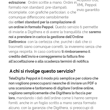
estrazione:
Ordini scritte a mano, Ordini in
formato non standard, pre-stampati,
incomplete, con grafiche particolari, o che
comunque differiscono sensibilmente
dai
criteri standard per la compilazione di
un ordine in formato Peppol
. Questo servizio ti permette
di inviarle a Digithera e di avere la tranquillità che
saremo
noi a prendere in carico la gestione dell'Ordine
Elettronico
con la certezza che, purché i dati che ci
trasmetti siano comunque corretti, la invieremo senza che
venga respinta. In caso contrario
ti rimborseremo il
credito dell'invio e correggeremo la fattura fino
all'accettazione o alla scadenza termini di notifica
.
A chi si rivolge questo servizio?
TeleDigita Peppol è il modo più semplice per coloro che
non vogliono preoccuparsi neanche di inviare un PDF o
una scansione e tantomeno di digitare l'ordine online,
vogliono semplicemente che Digithera lo faccia per
loro,
mandando i dati dell'ordine come li hanno sempre
forniti, anche in un foglio scritto a mano senza formato
alcuno, con la garanzia che Digithera, si preoccupi di