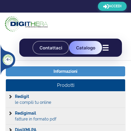
ACCEDI
☰
Contattaci
Catalogo
Informazioni
Prodotti
Redigit
le compili tu online
Redigimail
fatture in formato pdf
DigiXMLPA