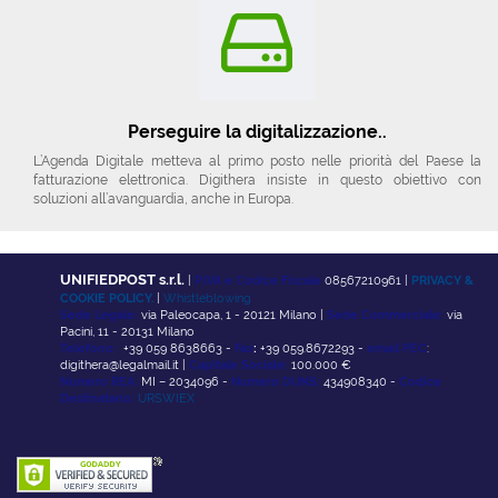
Perseguire la digitalizzazione..
L’Agenda Digitale metteva al primo posto nelle priorità del Paese la
fatturazione elettronica. Digithera insiste in questo obiettivo con
soluzioni all’avanguardia, anche in Europa.
UNIFIEDPOST s.r.l.
|
P.IVA e Codice Fiscale
08567210961 |
PRIVACY &
COOKIE POLICY.
|
Whistleblowing
Sede Legale:
via Paleocapa, 1 - 20121 Milano |
Sede Commerciale:
via
Pacini, 11 - 20131 Milano
Telefono:
+39 059 8638663 -
Fax
:
+39 059.8672293 -
email PEC
:
digithera@legalmail.it |
Capitale Sociale:
100.000 €
Numero REA:
MI – 2034096 -
Numero DUNS:
434908340 -
Codice
Destinatario:
URSWIEX