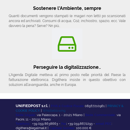
Sostenere l'Ambiente, sempre
Quanti documenti vengono stampati (e magari non letti) po scansionati
ancora ed archiviati. Consumi di acqua, Co2, inchiostro, spazio, ecc. Vale
davvero la pena? Serve? Nn più..
Perseguire la digitalizzazione..
L’Agenda Digitale metteva al primo posto nelle priorità del Paese la
fatturazione elettronica. Digithera insiste in questo obiettivo con
soluzioni all’avanguardia, anche in Europa.
UNIFIEDPOST s.r.l.
|
P.IVA e Codice Fiscale
08567210961 |
PRIVACY &
COOKIE POLICY.
|
Whistleblowing
Sede Legale:
via Paleocapa, 1 - 20121 Milano |
Sede Commerciale:
via
Pacini, 11 - 20131 Milano
Telefono:
+39 059 8638663 -
Fax
:
+39 059.8672293 -
email PEC
:
digithera@legalmail.it |
Capitale Sociale:
100.000 €