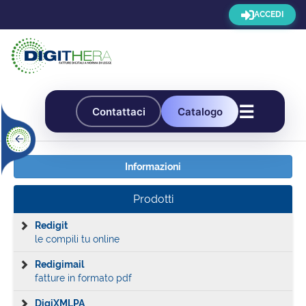
ACCEDI
☰
Contattaci
Catalogo
Informazioni
Prodotti
Redigit
le compili tu online
Redigimail
fatture in formato pdf
DigiXMLPA