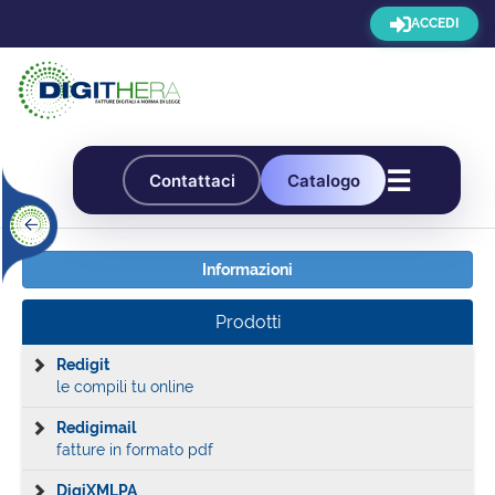
ACCEDI
☰
Contattaci
Catalogo
Informazioni
Prodotti
Redigit
le compili tu online
Redigimail
fatture in formato pdf
DigiXMLPA