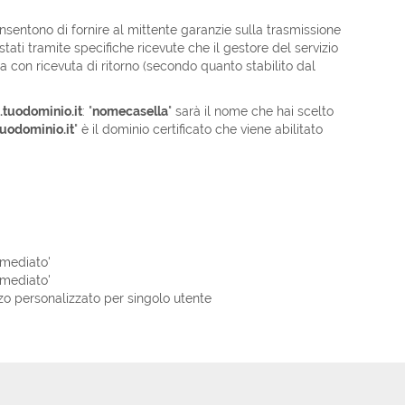
nsentono di fornire al mittente garanzie sulla trasmissione
tati tramite specifiche ricevute che il gestore del servizio
a con ricevuta di ritorno (secondo quanto stabilito dal
tuodominio.it
: "
nomecasella
" sarà il nome che hai scelto
uodominio.it
" è il dominio certificato che viene abilitato
rmediato'
rmediato'
zzo personalizzato per singolo utente