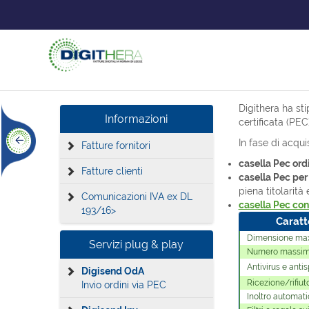
Digithera ha st
Informazioni
certificata (PEC)
In fase di acqui
Fatture fornitori
casella Pec ord
Fatture clienti
casella Pec per 
piena titolarità
Comunicazioni IVA ex DL
casella Pec con
193/16>
Caratt
Dimensione max
Servizi plug & play
Numero massimo
Antivirus e anti
Digisend OdA
Ricezione/rifiut
Invio ordini via PEC
Inoltro automati