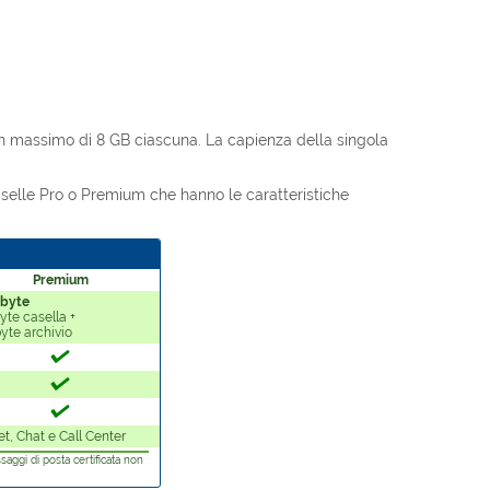
 un massimo di 8 GB ciascuna. La capienza della singola
elle Pro o Premium che hanno le caratteristiche
Premium
Gbyte
yte casella +
yte archivio
et, Chat e Call Center
saggi di posta certificata non