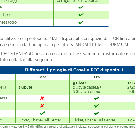
ui messaggi
Configurabile da webmail
il
t di posta
 messaggio
e utilizzano il protocollo IMAP, disponibili con spazio da 1 GB fino a
ria secondo la tipologia acquistata: STANDARD, PRO o PREMIUM.
le PEC STANDARD possono essere successivamente trasformate in cas
rtate nella tabella seguente:
Differenti tipologie di Caselle PEC disponibili
Base
Pro
5 Gbyte
10 
ella
1 Gbyte
2 Gbyte casella +
2 Gb
3 Gbyte archivio
8 Gb
rezza
ti
Ticket, Chat e Call Center
Ticket, Chat e Call Center
Tick
viene inviato un SMS di notifica al numero di cellulare indicato, nel caso in cui siano presenti mes