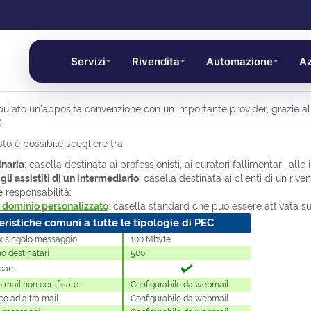
Servizi
Rivendita
Automazione
Az
ipulato un'apposita convenzione con un importante provider, grazie all
.
sto è possibile scegliere tra:
inaria
: casella destinata ai professionisti, ai curatori fallimentari, alle 
gli assistiti di un intermediario
: casella destinata ai clienti di un riv
 e responsabilità;
 dominio personalizzato
: casella standard che può essere attivata su
eristiche comuni a tutte le tipologie di PEC
 singolo messaggio
100 Mbyte
 destinatari
500
spam
o mail non certificate
Configurabile da webmail
co ad altra mail
Configurabile da webmail