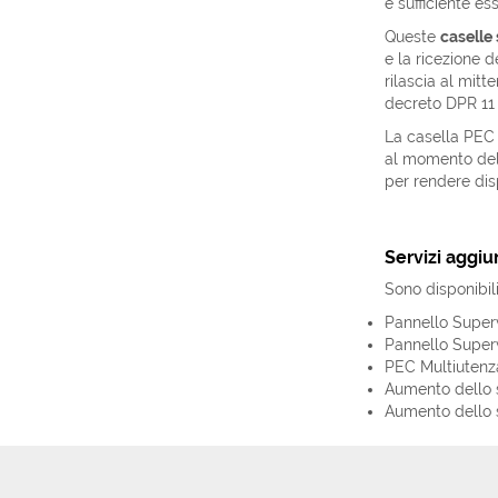
è sufficiente es
Queste
caselle
e la ricezione d
rilascia al mit
decreto DPR 11 f
La casella PEC s
al momento del
per rendere disp
Servizi aggiun
Sono disponibili
Pannello Superv
Pannello Superv
PEC Multiutenza 
Aumento dello s
Aumento dello s