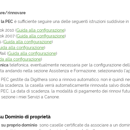
re/rinnovare
 la PEC
è sufficiente seguire una delle seguenti istruzioni suddivise in 
ok 2010 (
Guida alla configurazione
)
ok 2007 (
Guida alla configurazione
)
 (
Guida alla configurazione
)
ida alla configurazione
)
ail (
Guida alla configurazione
)
da alla configurazione
)
cnica
telefonica, eventualmente necessaria per la configurazione del
ta andando nella sezione Assistenza e Formazione, selezionando l'a
e PEC gestite da Digithera sono a rinnovo automatico, non è quindi nec
lla scadenza, la casella verrà automaticamente rinnovata salvo dis
PEC. La data di scadenza, la modalità di pagamento dei rinnovi futuri
sezione i miei Servizi a Canone.
su Dominio di proprietà
 su proprio dominio
sono caselle certificate da associare a un domini