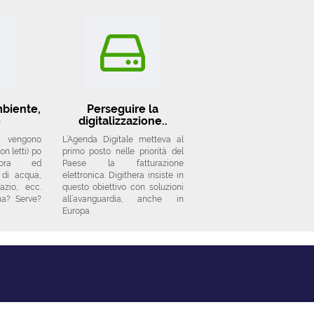
mbiente,
Perseguire la
e
digitalizzazione..
i vengono
L’Agenda Digitale metteva al
n letti) po
primo posto nelle priorità del
ncora ed
Paese la fatturazione
 di acqua,
elettronica. Digithera insiste in
azio, ecc.
questo obiettivo con soluzioni
na? Serve?
all’avanguardia, anche in
Europa.