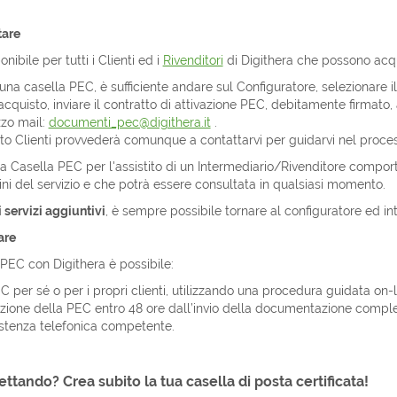
tare
ponibile per tutti i Clienti ed i
Rivenditori
di Digithera che possono acquist
una casella PEC, è sufficiente andare sul Configuratore, selezionare 
acquisto, inviare il contratto di attivazione PEC, debitamente firmato
zzo mail:
documenti_pec@digithera.it
.
rto Clienti provvederà comunque a contattarvi per guidarvi nel proces
a Casella PEC per l'assistito di un Intermediario/Rivenditore comporta
ini del servizio e che potrà essere consultata in qualsiasi momento.
 servizi aggiuntivi
, è sempre possibile tornare al configuratore ed int
are
PEC con Digithera è possibile:
C per sé o per i propri clienti, utilizzando una procedura guidata on-l
vazione della PEC entro 48 ore dall’invio della documentazione comple
istenza telefonica competente.
ettando? Crea subito la tua casella di posta certificata!