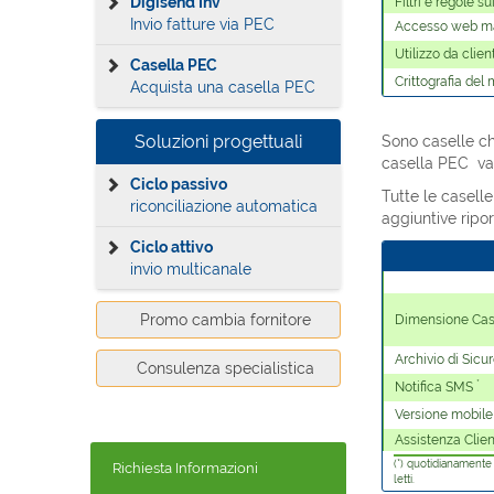
Digisend Inv
Filtri e regole s
Invio fatture via PEC
Accesso web ma
Utilizzo da clien
Casella PEC
Crittografia del
Acquista una casella PEC
Soluzioni progettuali
Sono caselle ch
casella PEC va
Ciclo passivo
Tutte le casel
riconciliazione automatica
aggiuntive ripo
Ciclo attivo
invio multicanale
Promo cambia fornitore
Dimensione Cas
Archivio di Sicu
Consulenza specialistica
*
Notifica SMS
Versione mobile
Assistenza Clien
(*) quotidianamente 
Richiesta Informazioni
letti.