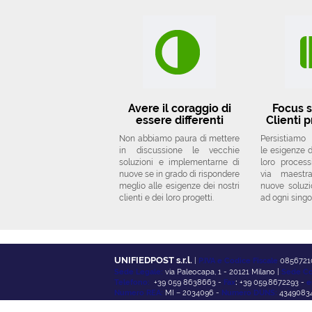
Avere il coraggio di
Focus s
essere differenti
Clienti p
Non abbiamo paura di mettere
Persistiamo
in discussione le vecchie
le esigenze de
soluzioni e implementarne di
loro proces
nuove se in grado di rispondere
via maestr
meglio alle esigenze dei nostri
nuove soluzi
clienti e dei loro progetti.
ad ogni singo
UNIFIEDPOST s.r.l.
|
P.IVA e Codice Fiscale
0856721
Sede Legale:
via Paleocapa, 1 - 20121 Milano |
Sede Co
Telefono:
+39 059 8638663 -
Fax
:
+39 059.8672293 -
e
Numero REA:
MI – 2034096 -
Numero DUNS:
43490834