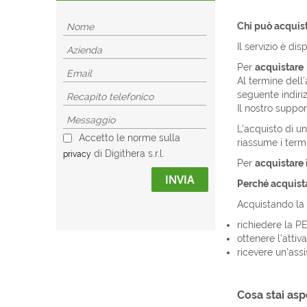
Chi può acquis
Il servizio è dis
Per
acquistare
Al termine dell’
seguente indiri
Il nostro suppo
L’acquisto di un
Accetto le norme sulla
riassume i term
di Digithera s.r.l.
privacy
Per
acquistare i
INVIA
Perché acquist
Acquistando la 
richiedere la PE
ottenere l’atti
ricevere un’ass
Cosa stai asp