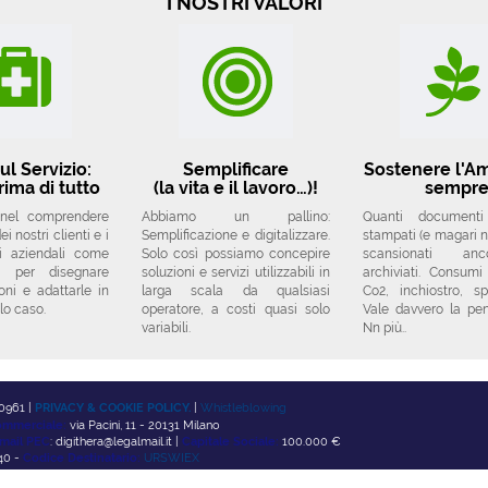
I NOSTRI VALORI
ul Servizio:
Semplificare
Sostenere l'A
rima di tutto
(la vita e il lavoro…)!
sempr
 nel comprendere
Abbiamo un pallino:
Quanti document
i nostri clienti e i
Semplificazione e digitalizzare.
stampati (e magari no
si aziendali come
Solo così possiamo concepire
scansionati a
a per disegnare
soluzioni e servizi utilizzabili in
archiviati. Consumi
oni e adattarle in
larga scala da qualsiasi
Co2, inchiostro, sp
lo caso.
operatore, a costi quasi solo
Vale davvero la pe
variabili.
Nn più..
0961 |
PRIVACY & COOKIE POLICY.
|
Whistleblowing
mmerciale:
via Pacini, 11 - 20131 Milano
mail PEC
: digithera@legalmail.it |
Capitale Sociale:
100.000 €
0 -
Codice Destinatario:
URSWIEX