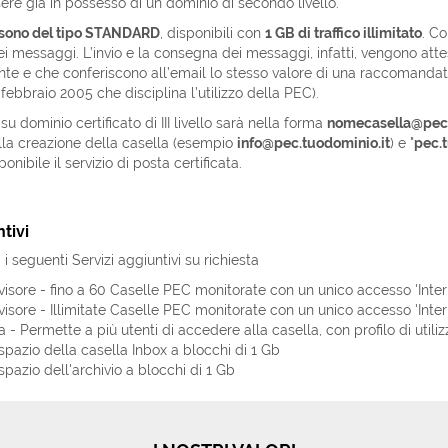
sere già in possesso di un dominio di secondo livello.
 sono del tipo STANDARD
, disponibili con
1 GB di traffico illimitato
. Co
ei messaggi. L’invio e la consegna dei messaggi, infatti, vengono attes
tente e che conferiscono all’email lo stesso valore di una raccomandat
ebbraio 2005 che disciplina l’utilizzo della PEC).
u dominio certificato di III livello sarà nella forma
nomecasella@pec.
la creazione della casella (esempio
info@pec.tuodominio.it
) e "
pec.t
onibile il servizio di posta certificata.
tivi
 i seguenti Servizi aggiuntivi su richiesta
isore - fino a 60 Caselle PEC monitorate con un unico accesso 'Inte
isore - Illimitate Caselle PEC monitorate con un unico accesso 'Inte
- Permette a più utenti di accedere alla casella, con profilo di utili
pazio della casella Inbox a blocchi di 1 Gb
pazio dell'archivio a blocchi di 1 Gb