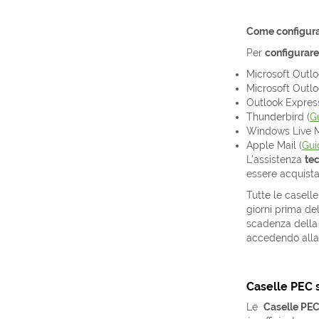
Come configura
Per
configurare
Microsoft Outlo
Microsoft Outlo
Outlook Express
Thunderbird (
Gu
Windows Live M
Apple Mail (
Gui
L’assistenza
te
essere acquista
Tutte le casell
giorni prima de
scadenza della 
accedendo alla 
Caselle PEC 
Le
Caselle PEC