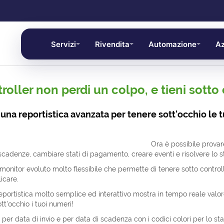
Servizi
Rivendita
Automazione
Az
oller non perdi un colpo, e tieni sotto 
na reportistica avanzata per tenere sott'occhio le t
Ora è possibile provar
scadenze, cambiare stati di pagamento, creare eventi e risolvere lo st
monitor evoluto molto flessibile che permette di tenere sotto controllo
icare.
eportistica molto semplice ed interattivo mostra in tempo reale valo
ott'occhio i tuoi numeri!
 per data di invio e per data di scadenza con i codici colori per lo s