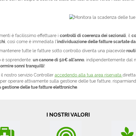
enti è facilissimo effettuare i
controlli di coerenza dei sezionali
, il
co
chi
, così come è immediata l’
individuazione delle fatture scartate da
mantenere tutte le fatture sotto controllo diventa una piacevole
routi
o è soprendente:
un canone di 50€ all’anno
, indipendentemente dal n
ormire sonni tranquilli
!
il nostro servizio Controller
accedendo alla tua area riservata
diretta
er operare attivamente sulla gestione delle tue fatture, risparmian
 gestione delle tue fatture elettroniche
.
I NOSTRI VALORI