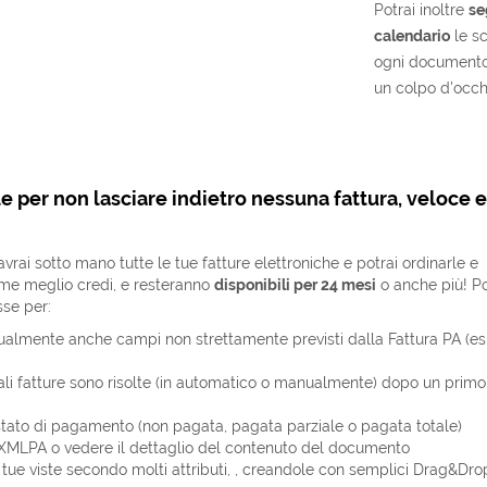
Potrai inoltre
se
calendario
le s
ogni documento.
un colpo d'occhi
e per non lasciare indietro nessuna fattura, veloce e
vrai sotto mano tutte le tue fatture elettroniche e potrai ordinarle e
ome meglio credi, e resteranno
disponibili per 24 mesi
o anche più! Po
sse per:
almente anche campi non strettamente previsti dalla Fattura PA (es
ali fatture sono risolte (in automatico o manualmente) dopo un primo 
tato di pagamento (non pagata, pagata parziale o pagata totale)
 XMLPA o vedere il dettaglio del contenuto del documento
le tue viste secondo molti attributi, , creandole con semplici Drag&Dro