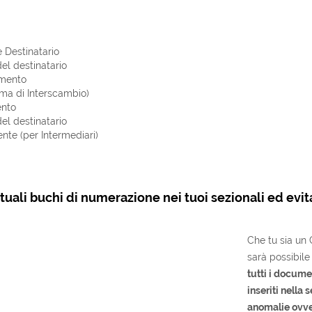
 Destinatario
el destinatario
amento
ema di Interscambio)
ento
el destinatario
ente (per Intermediari)
uali buchi di numerazione nei tuoi sezionali ed evit
Che tu sia un 
sarà possibile
tutti i documen
inseriti
nella s
anomalie ovve