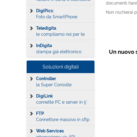
documenti hann
DigiPics:
Non rischierai p
Foto da SmartPhone
Teledigita
le compiliamo noi per te
InDigita
Un nuovo se
stampa già elettronico
Soluzioni digitali
Controller
la Super Consolle
DigiLink
connette PC e server in 5'
FTP
Connettore massivo in sftp
Web Services