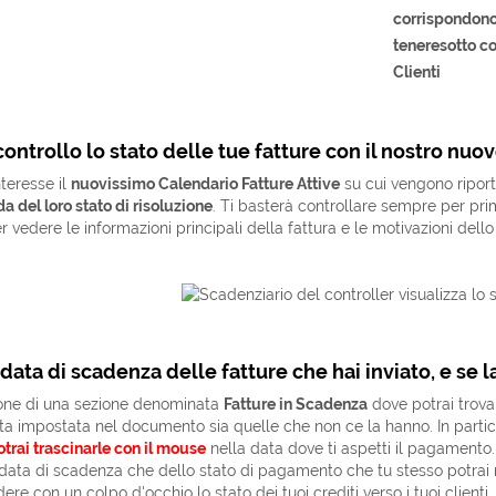
corrispondono
tenere
sotto co
Clienti
controllo lo stato delle tue fatture con il nostro nuo
nteresse il
nuovissimo Calendario Fatture Attive
su cui vengono ripor
a del loro stato di risoluzione
. Ti basterà controllare sempre per pri
 vedere le informazioni principali della fattura e le motivazioni dello s
data di scadenza delle fatture che hai inviato, e se l
pone di una sezione denominata
Fatture in Scadenza
dove potrai trovar
ta impostata nel documento sia quelle che non ce la hanno. In parti
otrai trascinarle con il mouse
nella data dove ti aspetti il pagamento.
 data di scadenza che dello stato di pagamento che tu stesso potrai 
ere con un colpo d'occhio lo stato dei tuoi crediti verso i tuoi clienti.