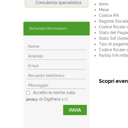
Consulenza specialistica
Anno
Mese
Codice IPA
Ragione Sociale
Codice fiscale d
Richiesta Informazioni
Stato del Pag
Stato SdI (Sist
Tipo di pagam
Codice fiscale d
Partita IVA mitt
Scopri event
Accetto le norme sulla
di Digithera s.r.l.
privacy
INVIA