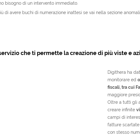
o bisogno di un intervento immediato.
iù di avere buchi di numerazione inattesi se vai nella sezione anomali
rvizio che ti permette la creazione di più viste e az
Digithera ha da
monitorare ed
o
fiscali, tra cui 
maggiore presid
Oltre a tutti gli
creare infinite
v
campi di interes
fatture scartate
con stesso numer