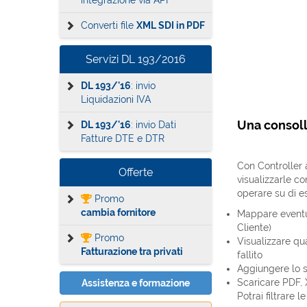
integrazione via API
Converti file
XML SDI in PDF
Servizi DL 193/2016
DL 193/'16
: invio
Liquidazioni IVA
Una consoll
DL 193/'16
: invio Dati
Fatture DTE e DTR
Con Controller a
Offerte
visualizzarle c
operare su di e
Promo
cambia fornitore
Mappare eventu
Cliente)
Promo
Visualizzare qu
Fatturazione tra privati
fallito
Aggiungere lo s
Scaricare PDF,
Assistenza e formazione
Potrai filtrare 