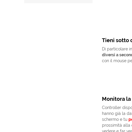
Tieni sotto 
Di particolare i
diversi a second
con il mouse per
Monitora la 
Controller dis
hanno già la da
schermo e tu
p
prossimità alla
vedere e far ved