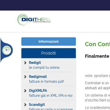
Informazioni
Con Contr
Prodotti
Finalmente u
Redigit
le compili tu online
viste, spostare 
Redigimail
fatture in formato pdf
Controller è un 
abituati ad appl
DigiXMLPA
Un sistema di r
fatture già in XML (PA e no)
d'occhio tieni s
Scandigit
Lo scadenziario
fatture in carta o scansione