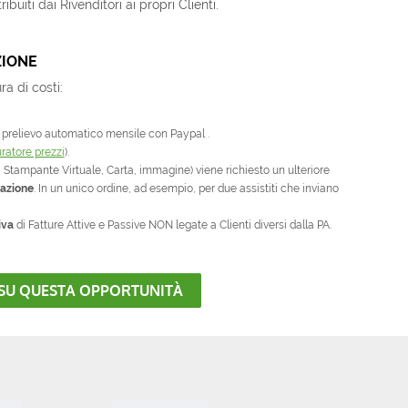
uiti dai Rivenditori ai propri Clienti.
ZIONE
a di costi:
 prelievo automatico mensile con Paypal .
ratore prezzi
).
, Stampante Virtuale, Carta, immagine) viene richiesto un ulteriore
vazione
. In un unico ordine, ad esempio, per due assistiti che inviano
iva
di Fatture Attive e Passive NON legate a Clienti diversi dalla PA.
 SU QUESTA OPPORTUNITÀ