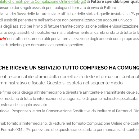
ato di crediti per la Compilazione Online (ReDigit)
di
Fatture spendibili per qual
consumo dei singoli assistiti per tipologia di formato di invio di Fatture
ativa dei flussi delle fatture inviate all'Hub e dello stato di quelle inviate alla PA per 
i assistiti per entrare nell'ambiente non personalizzato con account univoco
a degli assistiti per l'invio di fatture tramite compilazione online e visualizzazione 
rte degli assistiti di notifiche via mail relativamente ai cambi di stato di tutte le f
ario
'
con tutti i documenti utili per la formalizzazione degli accordi con i propri assi
a di ticketing per domande o supporto specifico.
O CHE RICEVE UN SERVIZIO TUTTO COMPRESO HA COMUN
il responsabile ultimo della correttezza delle informazioni contenute
amministrativo e fiscale. Questo si espleta nel seguente modo:
 firma della delega all'Intermediario a diventare Emittente e Trasmittente delle su
ntermediario di tutte le informazioni di anagrafica e di quanto richiesto specificat
 estesa del singolo assistito.
rico al Responsabile per la Conservazione Sostitutiva da inoltrare al Partner di Di
l'hub fornito all'intermediario, di Fatture nel formato Compilazione Online che cont
 Formato XML-PA, per evitare che queste siano scartate per mancanza di conform