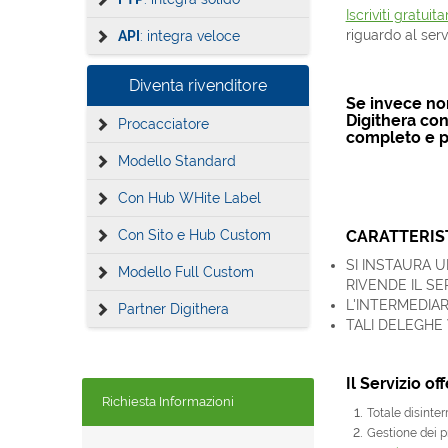
Iscriviti gratui
riguardo al ser
API
: integra veloce
Diventa rivenditore
Se invece non 
Digithera
con 
Procacciatore
completo e p
Modello Standard
Con Hub WHite Label
Con Sito e Hub Custom
CARATTERIST
SI INSTAURA 
Modello Full Custom
RIVENDE IL SE
L'INTERMEDIAR
Partner Digithera
TALI DELEGHE
Il Servizio o
Richiesta Informazioni
Totale disinter
Gestione dei p