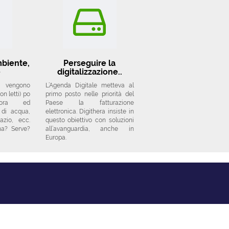
mbiente,
Perseguire la
e
digitalizzazione..
i vengono
L’Agenda Digitale metteva al
n letti) po
primo posto nelle priorità del
ncora ed
Paese la fatturazione
 di acqua,
elettronica. Digithera insiste in
azio, ecc.
questo obiettivo con soluzioni
na? Serve?
all’avanguardia, anche in
Europa.