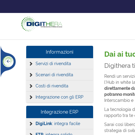
Informazioni
Dai ai tu
Servizi di rivendita
Digithera t
Scenari di rivendita
Rendi un servizi
l'Hub in white la
Costi di rivendita
direttamente da
potranno monitor
Integrazione con gli ERP
Interscambio e 
La tecnologia di
Integrazione ERP
rapporto tra te 
DigiLink
: integra facile
Sarai così liber
strategia di svi
FTP
: integra solido