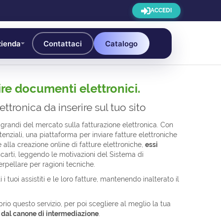
ACCEDI
ienda
Contattaci
Catalogo
ire documenti elettronici.
ttronica da inserire sul tuo sito
n i grandi del mercato sulla fatturazione elettronica. Con
 potenziali, una piattaforma per inviare fatture elettroniche
 alla creazione online di fatture elettroniche,
essi
scarti, leggendo le motivazioni del Sistema di
rpellare per ragioni tecniche.
 tuoi assistiti e le loro fatture, mantenendo inalterato il
prio questo servizio, per poi scegliere al meglio la tua
e dal canone di intermediazione
.