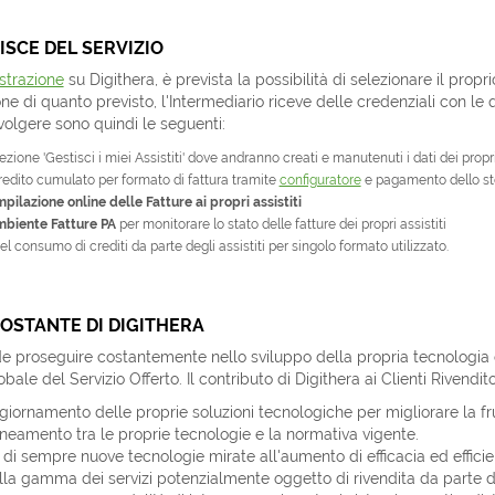
ISCE DEL SERVIZIO
strazione
su Digithera, è prevista la possibilità di selezionare il prop
ne di quanto previsto, l'Intermediario riceve delle credenziali con le 
volgere sono quindi le seguenti:
zione 'Gestisci i miei Assistiti' dove andranno creati e manutenuti i dati dei propr
redito cumulato per formato di fattura tramite
configuratore
e pagamento dello ste
pilazione online delle Fatture ai propri assistiti
mbiente Fatture PA
per monitorare lo stato delle fatture dei propri assistiti
l consumo di crediti da parte degli assistiti per singolo formato utilizzato.
OSTANTE DI DIGITHERA
de proseguire costantemente nello sviluppo della propria tecnologia e
obale del Servizio Offerto. Il contributo di Digithera ai Clienti Rivendi
iornamento delle proprie soluzioni tecnologiche per migliorare la fruib
ineamento tra le proprie tecnologie e la normativa vigente.
 di sempre nuove tecnologie mirate all'aumento di efficacia ed efficie
a gamma dei servizi potenzialmente oggetto di rivendita da parte dei 