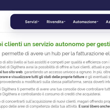
Servizi
Rivendita
Automazione
Az
oi clienti un servizio autonomo per gest
i permette di avere un hub per la fatturazione ele
o di alto livello ai tuoi assistiti e competi per qualità e efficienza co
bel di Digithera avrai la possibilità di offrire ai tuoi clienti, attuali e
l tuo sito web
, garantendo un accesso univoco a ognuno. In più, oltre
are e visualizzare tutti gli stati delle proprie fatture
e gli eventuali 
provvedendo a modificarli sulla stessa piattaforma, senza doverti inte
 Digithera ti permette di avere una tua consolle dove controllare tutti i
e Digithera e controllando il consumo di crediti che acquisterai.
o di concentrarti sull'acquisizione di nuovi clienti, magari offrendo pro
luppo delle aree di competenza della tua attività.
E sarai libero anch