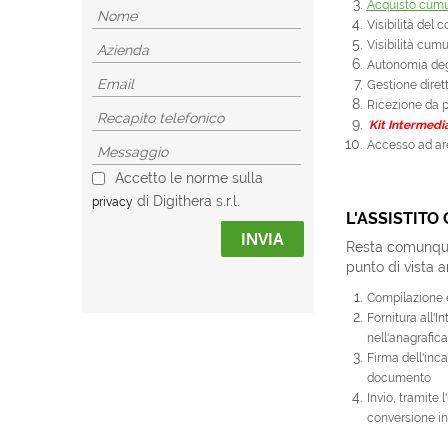
Acquisto cumul
Visibilità del 
Visibilità cumul
Autonomia degl
Gestione dirett
Ricezione da pa
'
Kit Intermedi
Accesso ad are
Accetto le norme sulla
di Digithera s.r.l.
privacy
L'ASSISTIT
INVIA
Resta comunque 
punto di vista 
Compilazione e
Fornitura all'I
nell'anagrafica
Firma dell'inca
documento
Invio, tramite 
conversione in