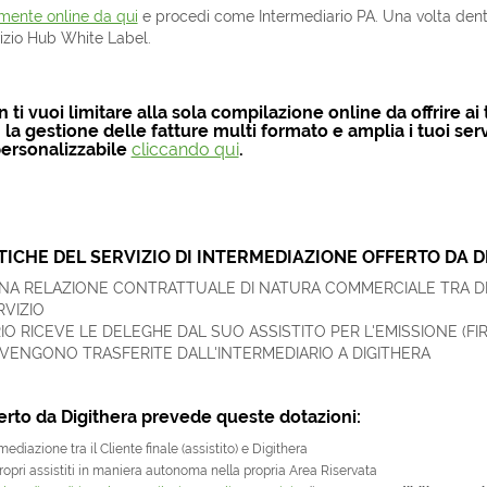
tamente online da qui
e procedi come Intermediario PA. Una volta dentro
vizio Hub White Label.
ti vuoi limitare alla sola compilazione online da offrire ai t
la gestione delle fatture multi formato e
amplia i tuoi ser
ersonalizzabile
cliccando qui
.
ICHE DEL SERVIZIO DI INTERMEDIAZIONE OFFERTO DA 
UNA RELAZIONE CONTRATTUALE DI NATURA COMMERCIALE TRA DIG
RVIZIO
IO RICEVE LE DELEGHE DAL SUO ASSISTITO PER L'EMISSIONE (FI
 VENGONO TRASFERITE DALL'INTERMEDIARIO A DIGITHERA
fferto da Digithera prevede queste dotazioni:
mediazione tra il Cliente finale (assistito) e Digithera
ropri assistiti in maniera autonoma nella propria Area Riservata