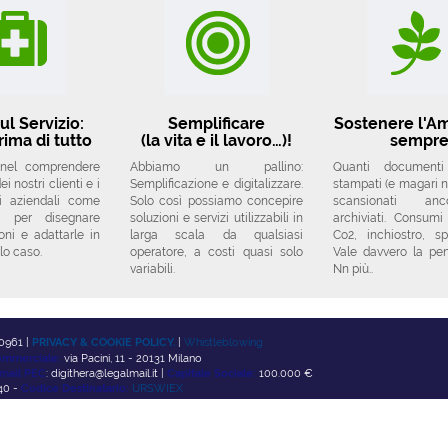
ul Servizio:
Semplificare
Sostenere l'A
rima di tutto
(la vita e il lavoro…)!
sempr
 nel comprendere
Abbiamo un pallino:
Quanti document
i nostri clienti e i
Semplificazione e digitalizzare.
stampati (e magari no
si aziendali come
Solo così possiamo concepire
scansionati a
a per disegnare
soluzioni e servizi utilizzabili in
archiviati. Consumi
oni e adattarle in
larga scala da qualsiasi
Co2, inchiostro, sp
lo caso.
operatore, a costi quasi solo
Vale davvero la pe
variabili.
Nn più..
0961 |
PRIVACY & COOKIE POLICY.
|
Whistleblowing
mmerciale:
via Pacini, 11 - 20131 Milano
mail PEC
: digithera@legalmail.it |
Capitale Sociale:
100.000 €
0 -
Codice Destinatario:
URSWIEX