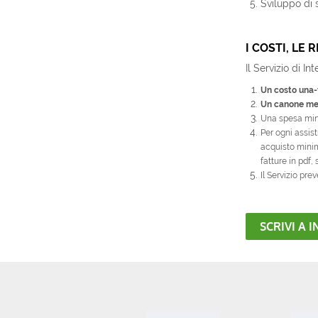
Sviluppo di s
I COSTI, LE
Il Servizio di 
Un costo una-
Un canone mens
Una spesa mi
Per ogni assis
acquisto minim
fatture in pdf,
Il Servizio pre
SCRIVI A