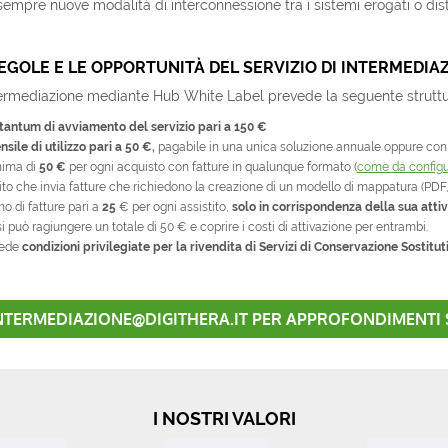
empre nuove modalità di interconnessione tra i sistemi erogati o distrib
 REGOLE E LE OPPORTUNITÀ DEL SERVIZIO DI INTERMEDIA
Intermediazione mediante Hub White Label prevede la seguente struttur
tantum di avviamento del servizio pari a 150 €
ile di utilizzo pari a 50 €,
pagabile in una unica soluzione annuale oppure con
nima di
50 €
per ogni acquisto con fatture in qualunque formato (
come da configu
tito che invia fatture che richiedono la creazione di un modello di mappatura (PDF
o di fatture pari a
25
€ per ogni assistito,
solo in corrispondenza della sua atti
 si può ragiungere un totale di 50 € e coprire i costi di attivazione per entrambi.
vede
condizioni privilegiate per la rivendita di Servizi di Conservazione Sostitut
 INTERMEDIAZIONE@DIGITHERA.IT PER APPROFONDIMENTI
I NOSTRI VALORI