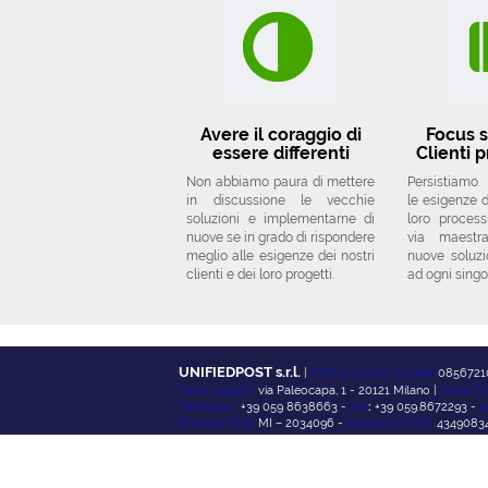
Avere il coraggio di
Focus s
essere differenti
Clienti p
Non abbiamo paura di mettere
Persistiamo
in discussione le vecchie
le esigenze de
soluzioni e implementarne di
loro proces
nuove se in grado di rispondere
via maestr
meglio alle esigenze dei nostri
nuove soluzi
clienti e dei loro progetti.
ad ogni singo
UNIFIEDPOST s.r.l.
|
P.IVA e Codice Fiscale
0856721
Sede Legale:
via Paleocapa, 1 - 20121 Milano |
Sede Co
Telefono:
+39 059 8638663 -
Fax
:
+39 059.8672293 -
e
Numero REA:
MI – 2034096 -
Numero DUNS:
43490834