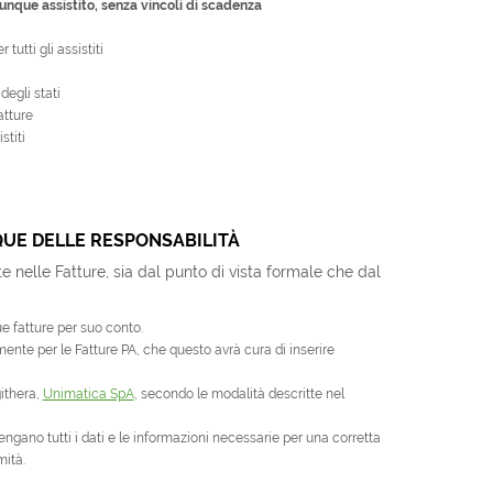
unque assistito, senza vincoli di scadenza
tutti gli assistiti
degli stati
atture
stiti
QUE DELLE RESPONSABILITÀ
 nelle Fatture, sia dal punto di vista formale che dal
e fatture per suo conto.
amente per le Fatture PA, che questo avrà cura di inserire
githera,
Unimatica SpA
, secondo le modalità descritte nel
engano tutti i dati e le informazioni necessarie per una corretta
ità.