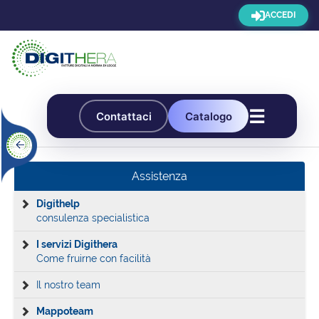
ACCEDI
☰
Contattaci
Catalogo
Assistenza
Digithelp
consulenza specialistica
I servizi Digithera
Come fruirne con facilità
Il nostro team
Mappoteam