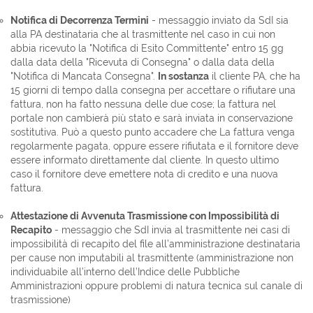
Notifica di Decorrenza Termini
- messaggio inviato da SdI sia
alla PA destinataria che al trasmittente nel caso in cui non
abbia ricevuto la "Notifica di Esito Committente" entro 15 gg
dalla data della "Ricevuta di Consegna" o dalla data della
"Notifica di Mancata Consegna"
.
In sostanza
il cliente PA, che ha
15 giorni di tempo dalla consegna per accettare o rifiutare una
fattura, non ha fatto nessuna delle due cose; la fattura nel
portale non cambierà più stato e sarà inviata in conservazione
sostitutiva. Può a questo punto accadere che La fattura venga
regolarmente pagata, oppure essere rifiutata e il fornitore deve
essere informato direttamente dal cliente. In questo ultimo
caso il fornitore deve emettere nota di credito e una nuova
fattura.
Attestazione di Avvenuta Trasmissione con Impossibilità di
Recapito
- messaggio che SdI invia al trasmittente nei casi di
impossibilità di recapito del file all’amministrazione destinataria
per cause non imputabili al trasmittente (amministrazione non
individuabile all’interno dell’Indice delle Pubbliche
Amministrazioni oppure problemi di natura tecnica sul canale di
trasmissione)