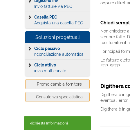
Digisend Inv
oppure ditrettam
Invio fatture via PEC
Casella PEC
Chiedi sempli
Acquista una casella PEC
Non chiedere ai 
Soluzioni progettuali
sempre fatte. D
tuoi fornitori i
Ciclo passivo
I principali fo
riconciliazione automatica
Le fatture elet
Ciclo attivo
FTP, SFTP.
invio multicanale
Promo cambia fornitore
Digithera co
Digithera è in 
Consulenza specialistica
eventuali errori 
Digithera è in g
Richiesta Informazioni