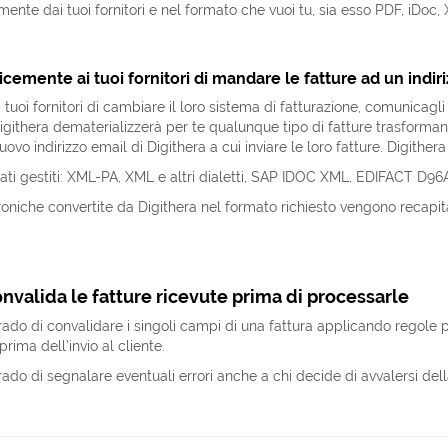
ente dai tuoi fornitori e nel formato che vuoi tu, sia esso PDF, iDoc,
cemente ai tuoi fornitori di mandare le fatture ad un indir
tuoi fornitori di cambiare il loro sistema di fatturazione, comunicagli
igithera dematerializzerà per te qualunque tipo di fatture trasforma
l nuovo indirizzo email di Digithera a cui inviare le loro fatture. Digith
rmati gestiti: XML-PA, XML e altri dialetti, SAP IDOC XML, EDIFACT D
troniche convertite da Digithera nel formato richiesto vengono recapit
nvalida le fatture ricevute prima di processarle
grado di convalidare i singoli campi di una fattura applicando regol
prima dell’invio al cliente.
rado di segnalare eventuali errori anche a chi decide di avvalersi dell