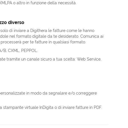
 XMLPA o altro in funzione della necessità.
izzo diverso
 solo di inviare a Digithera le fatture come le hanno
ndole nel formato digitale da te desiderato. Comunica ai
era processerà per te fatture in qualsiasi formato.
96A/B, CXML, PEPPOL.
ate tramite un canale sicuro a tua scelta: Web Service,
e personalizzate in modo da segnalare e/o correggere
a stampante virtuale InDigita o di inviare fatture in PDF.