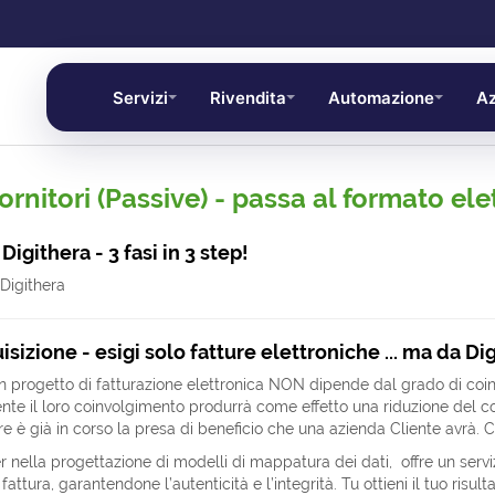
Servizi
Rivendita
Automazione
Az
ornitori (Passive) - passa al formato ele
Digithera - 3 fasi in 3 step!
isizione - esigi solo fatture elettroniche ... ma da Dig
un progetto di fatturazione elettronica NON dipende dal grado di coinv
nte il loro coinvolgimento produrrà come effetto una riduzione del 
 è già in corso la presa di beneficio che una azienda Cliente avrà. 
r nella progettazione di modelli di mappatura dei dati, offre un serviz
fattura, garantendone l’autenticità e l’integrità. Tu ottieni il tuo risul