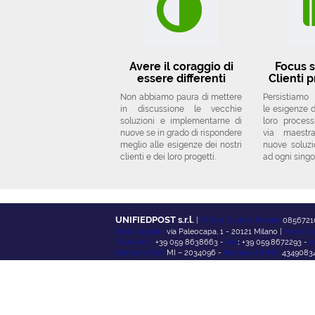
Avere il coraggio di
Focus s
essere differenti
Clienti p
Non abbiamo paura di mettere
Persistiamo
in discussione le vecchie
le esigenze de
soluzioni e implementarne di
loro proces
nuove se in grado di rispondere
via maestr
meglio alle esigenze dei nostri
nuove soluzi
clienti e dei loro progetti.
ad ogni singo
UNIFIEDPOST s.r.l.
|
P.IVA e Codice Fiscale
0856721
Sede Legale:
via Paleocapa, 1 - 20121 Milano |
Sede Co
Telefono:
+39 059 8638663 -
Fax
:
+39 059.8672293 -
e
Numero REA:
MI – 2034096 -
Numero DUNS:
43490834