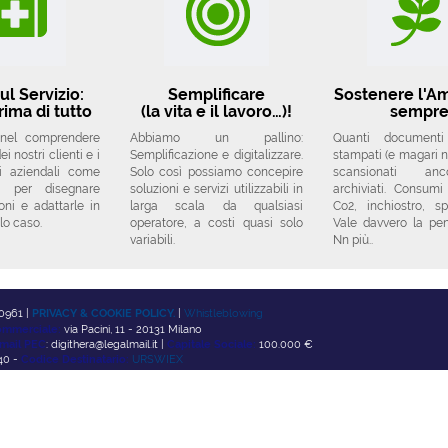
ul Servizio:
Semplificare
Sostenere l'A
rima di tutto
(la vita e il lavoro…)!
sempr
 nel comprendere
Abbiamo un pallino:
Quanti document
i nostri clienti e i
Semplificazione e digitalizzare.
stampati (e magari no
si aziendali come
Solo così possiamo concepire
scansionati a
a per disegnare
soluzioni e servizi utilizzabili in
archiviati. Consumi
oni e adattarle in
larga scala da qualsiasi
Co2, inchiostro, sp
lo caso.
operatore, a costi quasi solo
Vale davvero la pe
variabili.
Nn più..
0961 |
PRIVACY & COOKIE POLICY.
|
Whistleblowing
mmerciale:
via Pacini, 11 - 20131 Milano
mail PEC
: digithera@legalmail.it |
Capitale Sociale:
100.000 €
0 -
Codice Destinatario:
URSWIEX