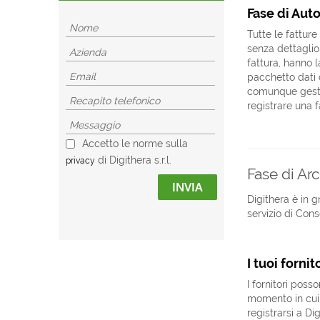
Fase di Auto
Tutte le fatture
senza dettaglio
fattura, hanno 
pacchetto dati c
comunque gestit
registrare una f
Accetto le norme sulla
di Digithera s.r.l.
privacy
Fase di Ar
INVIA
Digithera è in g
servizio di Cons
I tuoi forni
I fornitori pos
momento in cui 
registrarsi a Di