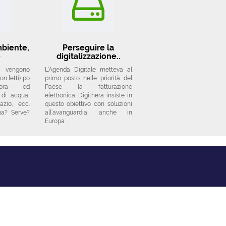
mbiente,
Perseguire la
e
digitalizzazione..
i vengono
L’Agenda Digitale metteva al
n letti) po
primo posto nelle priorità del
ncora ed
Paese la fatturazione
 di acqua,
elettronica. Digithera insiste in
azio, ecc.
questo obiettivo con soluzioni
na? Serve?
all’avanguardia, anche in
Europa.