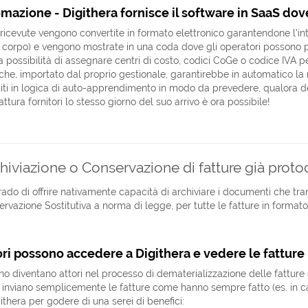
mazione - Digithera fornisce il software in SaaS dov
 ricevute vengono convertite in formato elettronico garantendone l'inte
 corpo) e vengono mostrate in una coda dove gli operatori possono 
la possibilità di assegnare centri di costo, codici CoGe o codice IVA 
he, importato dal proprio gestionale, garantirebbe in automatico la re
i in logica di auto-apprendimento in modo da prevedere, qualora desi
attura fornitori lo stesso giorno del suo arrivo è ora possibile!
chiviazione o Conservazione di fatture già proto
rado di offrire nativamente capacità di archiviare i documenti che tran
ervazione Sostitutiva a norma di legge, per tutte le fatture in formato
tori possono accedere a Digithera e vedere le fatture i
sono diventano attori nel processo di dematerializzazione delle fattur
inviano semplicemente le fatture come hanno sempre fatto (es. in 
githera per godere di una serei di benefici: