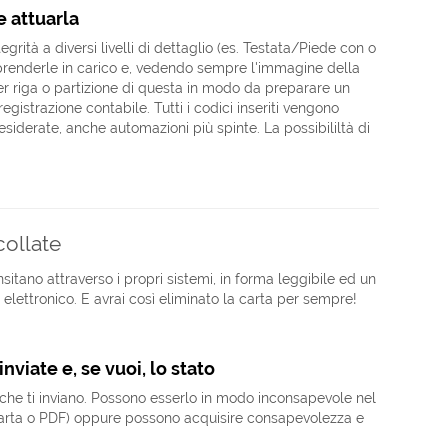
e attuarla
grità a diversi livelli di dettaglio (es. Testata/Piede con o
prenderle in carico e, vedendo sempre l'immagine della
per riga o partizione di questa in modo da preparare un
gistrazione contabile. Tutti i codici inseriti vengono
derate, anche automazioni più spinte. La possibililtà di
collate
sitano attraverso i propri sistemi, in forma leggibile ed un
 elettronico. E avrai così eliminato la carta per sempre!
nviate e, se vuoi, lo stato
e che ti inviano. Possono esserlo in modo inconsapevole nel
carta o PDF) oppure possono acquisire consapevolezza e