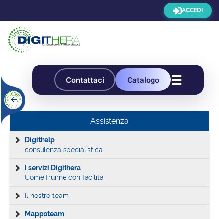
ACCEDI
☰
Contattaci
Catalogo
Assistenza
Digithelp
consulenza specialistica
I servizi Digithera
Come fruirne con facilità
Il nostro team
Mappoteam