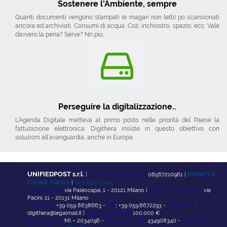
Sostenere l'Ambiente, sempre
Quanti documenti vengono stampati (e magari non letti) po scansionati
ancora ed archiviati. Consumi di acqua, Co2, inchiostro, spazio, ecc. Vale
davvero la pena? Serve? Nn più..
Perseguire la digitalizzazione..
L’Agenda Digitale metteva al primo posto nelle priorità del Paese la
fatturazione elettronica. Digithera insiste in questo obiettivo con
soluzioni all’avanguardia, anche in Europa.
UNIFIEDPOST s.r.l.
|
P.IVA e Codice Fiscale
08567210961 |
PRIVACY &
COOKIE POLICY.
|
Whistleblowing
Sede Legale:
via Paleocapa, 1 - 20121 Milano |
Sede Commerciale:
via
Pacini, 11 - 20131 Milano
Telefono:
+39 059 8638663 -
Fax
:
+39 059.8672293 -
email PEC
:
digithera@legalmail.it |
Capitale Sociale:
100.000 €
Numero REA:
MI – 2034096 -
Numero DUNS:
434908340 -
Codice