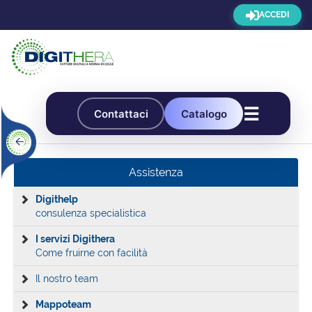
ACCEDI
☰
Contattaci
Catalogo
Assistenza
Digithelp
consulenza specialistica
I servizi Digithera
Come fruirne con facilità
Il nostro team
Mappoteam