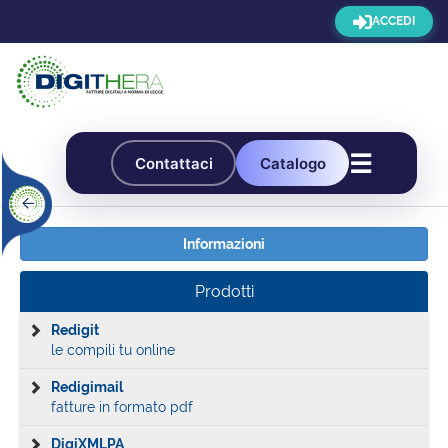
ACCEDI
☰
Contattaci
Catalogo
Informazioni
Prodotti
Redigit
le compili tu online
Redigimail
fatture in formato pdf
DigiXMLPA