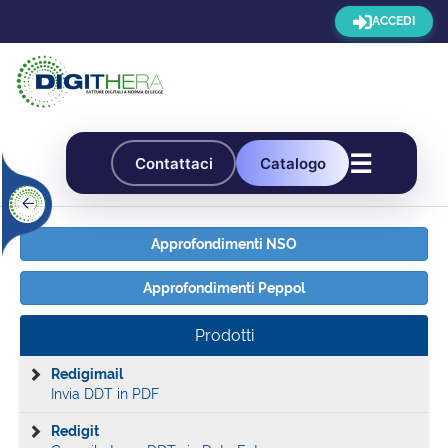
ACCEDI
☰
Contattaci
Catalogo
Approfondimenti NSO
Approfondimenti Peppol
Prodotti
Redigimail
Invia DDT in PDF
Redigit