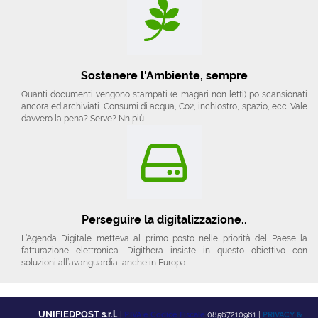
Sostenere l'Ambiente, sempre
Quanti documenti vengono stampati (e magari non letti) po scansionati
ancora ed archiviati. Consumi di acqua, Co2, inchiostro, spazio, ecc. Vale
davvero la pena? Serve? Nn più..
Perseguire la digitalizzazione..
L’Agenda Digitale metteva al primo posto nelle priorità del Paese la
fatturazione elettronica. Digithera insiste in questo obiettivo con
soluzioni all’avanguardia, anche in Europa.
UNIFIEDPOST s.r.l.
|
P.IVA e Codice Fiscale
08567210961 |
PRIVACY &