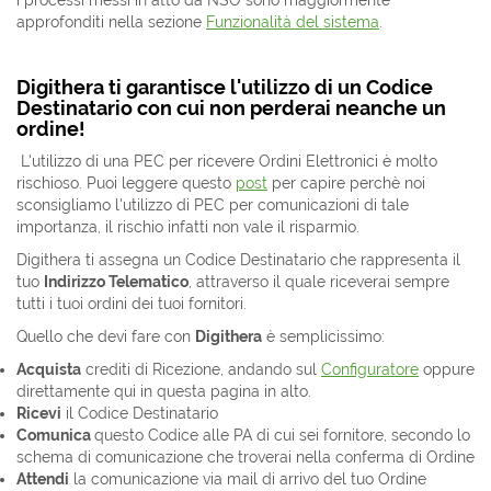
i processi messi in atto da NSO sono maggiormente
approfonditi nella sezione
Funzionalità del sistema
.
Digithera ti garantisce l'utilizzo di un Codice
Destinatario con cui non perderai neanche un
ordine!
L'utilizzo di una PEC per ricevere Ordini Elettronici è molto
rischioso. Puoi leggere questo
post
per capire perchè noi
sconsigliamo l'utilizzo di PEC per comunicazioni di tale
importanza, il rischio infatti non vale il risparmio.
Digithera ti assegna un Codice Destinatario che rappresenta il
tuo
Indirizzo Telematico
, attraverso il quale riceverai sempre
tutti i tuoi ordini dei tuoi fornitori.
Quello che devi fare con
Digithera
è semplicissimo:
Acquista
crediti di Ricezione, andando sul
Configuratore
oppure
direttamente qui in questa pagina in alto.
Ricevi
il Codice Destinatario
Comunica
questo Codice alle PA di cui sei fornitore, secondo lo
schema di comunicazione che troverai nella conferma di Ordine
Attendi
la comunicazione via mail di arrivo del tuo Ordine