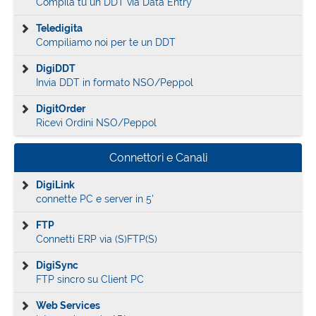
Compila tu un DDT via Data Entry
Teledigita
Compiliamo noi per te un DDT
DigiDDT
Invia DDT in formato NSO/Peppol
DigitOrder
Ricevi Ordini NSO/Peppol
Connettori e Canali
DigiLink
connette PC e server in 5'
FTP
Connetti ERP via (S)FTP(S)
DigiSync
FTP sincro su Client PC
Web Services