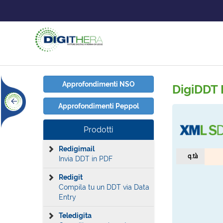
Approfondimenti NSO
DigiDDT 
Approfondimenti Peppol
Prodotti
Redigimail
q.tà
Invia DDT in PDF
Redigit
Compila tu un DDT via Data
Entry
Teledigita