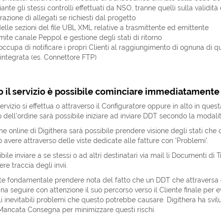
nte gli stessi controlli effettuati da NSO, tranne quelli sulla validità 
azione di allegati se richiesti dal progetto
delle sezioni del file UBL XML relative a trasmittente ed emittente
mite canale Peppol e gestione degli stati di ritorno
occupa di notificare i propri Clienti al raggiungimento di ognuna di qu
ntegrata (es. Connettore FTP)
 il servizio è possibile cominciare immediatamente 
servizio si effettua o attraverso il Configuratore oppure in alto in q
ell'ordine sarà possibile iniziare ad inviare DDT secondo la modali
me online di Digithera sarà possibile prendere visione degli stati c
avere attraverso delle viste dedicate alle fatture con 'Problemi'.
ile inviare a se stessi o ad altri destinatari via mail li Documenti di 
re traccia degli invii.
e fondamentale prendere nota del fatto che un DDT che attraversa c
a seguire con attenzione il suo percorso verso il Cliente finale per 
i inevitabili problemi che questo potrebbe causare. Digithera ha svilu
Mancata Consegna per minimizzare questi rischi.