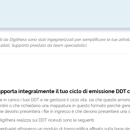
ati da Digithera sono stati ingegnerizzati per semplificare le tue attivit
uidati, Supporto prestato da team specialistici.
upporta integralmente il tuo ciclo di emissione DDT 
 in carico i tuoi DDT e ne gestisce il ciclo vita, sia che queste arri
ini o che richiedano una mappatura in questo formato perchè generate 
he devono presentera i file in ingresso è che devono presentere una st
Digithera realizza sui DDT ricevuti sono le seguenti:
entuale) attraverso un modulo di transcodifica affinato sulla base de