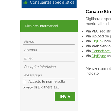
Consulenza specialistica
Canali e St
Digithera dispo
mentre altri in
Richiesta Informazioni
Via PEC
, regist
Via Upload
da p
Via
Digilink
nell
Via Web Servic
Via
Connettore
Via
DigiSync
ass
Mentre i primi 
indicato.
Accetto le norme sulla
di Digithera s.r.l.
privacy
INVIA