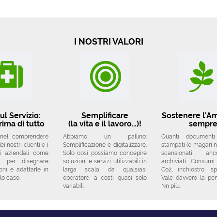
I NOSTRI VALORI
ul Servizio:
Semplificare
Sostenere l'A
rima di tutto
(la vita e il lavoro…)!
sempr
 nel comprendere
Abbiamo un pallino:
Quanti document
i nostri clienti e i
Semplificazione e digitalizzare.
stampati (e magari no
si aziendali come
Solo così possiamo concepire
scansionati a
a per disegnare
soluzioni e servizi utilizzabili in
archiviati. Consumi
oni e adattarle in
larga scala da qualsiasi
Co2, inchiostro, sp
lo caso.
operatore, a costi quasi solo
Vale davvero la pe
variabili.
Nn più..