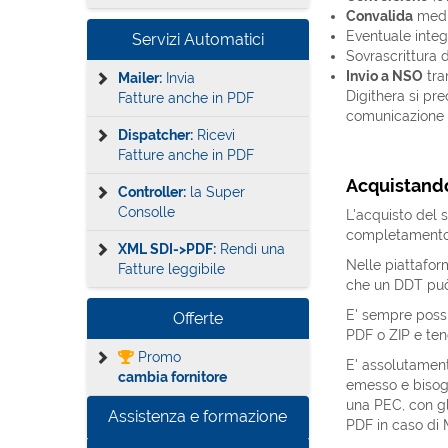
Convalida
media
Eventuale integr
Servizi Automatici
Sovrascrittura 
Invio a NSO
tra
Mailer:
Invia
Digithera si pre
Fatture anche in PDF
comunicazione i
Dispatcher:
Ricevi
Fatture anche in PDF
Acquistando
Controller:
la Super
Consolle
L'acquisto del 
completamento d
XML SDI->PDF:
Rendi una
Nelle piattafor
Fatture leggibile
che un DDT può 
E' sempre possib
Offerte
PDF o ZIP e tene
Promo
E' assolutament
cambia fornitore
emesso e bisogn
una PEC, con gl
Assistenza e formazione
PDF in caso di 