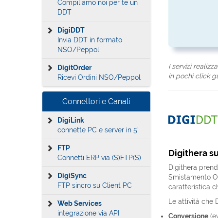
Compiliamo noi per te un
DDT
DigiDDT
Invia DDT in formato
NSO/Peppol
I servizi realizz
DigitOrder
in pochi click g
Ricevi Ordini NSO/Peppol
Connettori e Canali
DigiLink
connette PC e server in 5'
FTP
Digithera s
Connetti ERP via (S)FTP(S)
Digithera prende
DigiSync
Smistamento Ord
FTP sincro su Client PC
caratteristica c
Le attività che 
Web Services
integrazione via API
Conversione
(ev