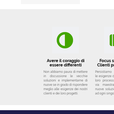
Avere il coraggio di
Focus s
essere differenti
Clienti p
Non abbiamo paura di mettere
Persistiamo
in discussione le vecchie
le esigenze de
soluzioni e implementarne di
loro proces
nuove se in grado di rispondere
via maestr
meglio alle esigenze dei nostri
nuove soluzi
clienti e dei loro progetti.
ad ogni singo