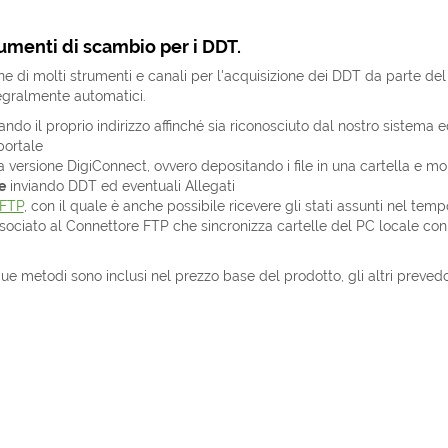
rumenti di scambio per i DDT.
ne di molti strumenti e canali per l'acquisizione dei DDT da parte de
tegralmente automatici.
rando il proprio indirizzo affinché sia riconosciuto dal nostro sistema e
ortale
a versione DigiConnect, ovvero depositando i file in una cartella e mo
e
inviando DDT ed eventuali Allegati
 FTP
, con il quale è anche possibile ricevere gli stati assunti nel te
ociato al Connettore FTP che sincronizza cartelle del PC locale con
due metodi sono inclusi nel prezzo base del prodotto, gli altri preve