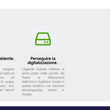
mbiente,
Perseguire la
e
digitalizzazione..
i vengono
L’Agenda Digitale metteva al
n letti) po
primo posto nelle priorità del
ncora ed
Paese la fatturazione
 di acqua,
elettronica. Digithera insiste in
azio, ecc.
questo obiettivo con soluzioni
na? Serve?
all’avanguardia, anche in
Europa.