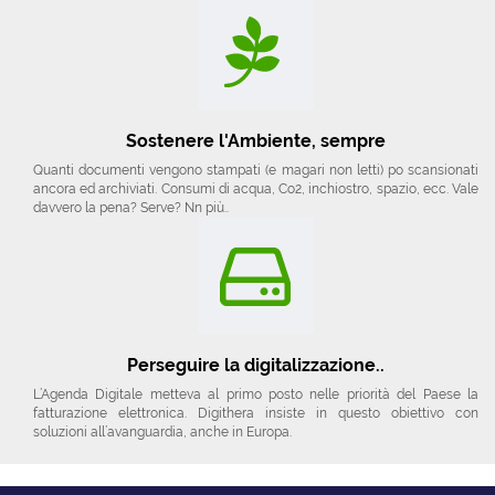
Sostenere l'Ambiente, sempre
Quanti documenti vengono stampati (e magari non letti) po scansionati
ancora ed archiviati. Consumi di acqua, Co2, inchiostro, spazio, ecc. Vale
davvero la pena? Serve? Nn più..
Perseguire la digitalizzazione..
L’Agenda Digitale metteva al primo posto nelle priorità del Paese la
fatturazione elettronica. Digithera insiste in questo obiettivo con
soluzioni all’avanguardia, anche in Europa.