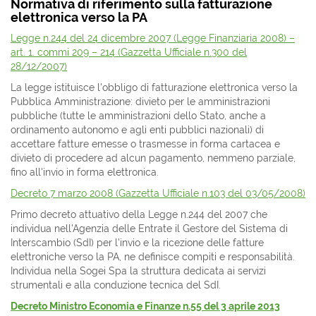
Normativa di riferimento sulla fatturazione
elettronica verso la PA
Legge n.244 del 24 dicembre 2007 (Legge Finanziaria 2008) –
art. 1. commi 209 – 214 (Gazzetta Ufficiale n.300 del
28/12/2007)
La legge istituisce l'obbligo di fatturazione elettronica verso la
Pubblica Amministrazione: divieto per le amministrazioni
pubbliche (tutte le amministrazioni dello Stato, anche a
ordinamento autonomo e agli enti pubblici nazionali) di
accettare fatture emesse o trasmesse in forma cartacea e
divieto di procedere ad alcun pagamento, nemmeno parziale,
fino all'invio in forma elettronica.
Decreto 7 marzo 2008 (Gazzetta Ufficiale n.103 del 03/05/2008)
Primo decreto attuativo della Legge n.244 del 2007 che
individua nell'Agenzia delle Entrate il Gestore del Sistema di
Interscambio (SdI) per l'invio e la ricezione delle fatture
elettroniche verso la PA, ne definisce compiti e responsabilità.
Individua nella Sogei Spa la struttura dedicata ai servizi
strumentali e alla conduzione tecnica del SdI.
Decreto Ministro Economia e Finanze n.55 del 3 aprile 2013