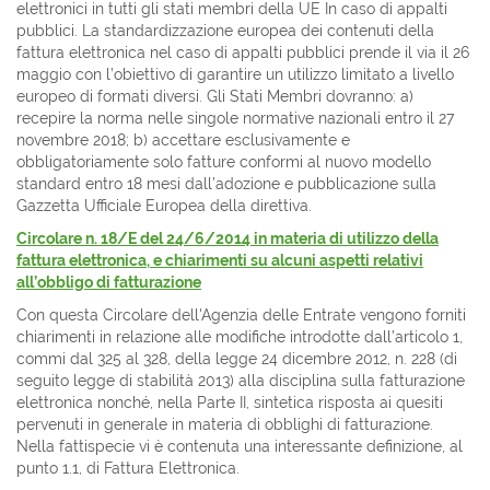
elettronici in tutti gli stati membri della UE In caso di appalti
pubblici. La standardizzazione europea dei contenuti della
fattura elettronica nel caso di appalti pubblici prende il via il 26
maggio con l’obiettivo di garantire un utilizzo limitato a livello
europeo di formati diversi. Gli Stati Membri dovranno: a)
recepire la norma nelle singole normative nazionali entro il 27
novembre 2018; b) accettare esclusivamente e
obbligatoriamente solo fatture conformi al nuovo modello
standard entro 18 mesi dall’adozione e pubblicazione sulla
Gazzetta Ufficiale Europea della direttiva.
Circolare n. 18/E del 24/6/2014 in materia di utilizzo della
fattura elettronica, e chiarimenti su alcuni aspetti relativi
all’obbligo di fatturazione
Con questa Circolare dell'Agenzia delle Entrate vengono forniti
chiarimenti in relazione alle modifiche introdotte dall’articolo 1,
commi dal 325 al 328, della legge 24 dicembre 2012, n. 228 (di
seguito legge di stabilità 2013) alla disciplina sulla fatturazione
elettronica nonché, nella Parte II, sintetica risposta ai quesiti
pervenuti in generale in materia di obblighi di fatturazione.
Nella fattispecie vi è contenuta una interessante definizione, al
punto 1.1, di Fattura Elettronica.