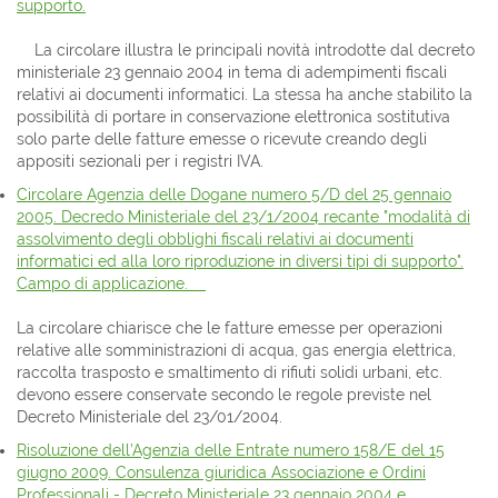
supporto.
La circolare illustra le principali novità introdotte dal decreto
ministeriale 23 gennaio 2004 in tema di adempimenti fiscali
relativi ai documenti informatici. La stessa ha anche stabilito la
possibilità di portare in conservazione elettronica sostitutiva
solo parte delle fatture emesse o ricevute creando degli
appositi sezionali per i registri IVA.
Circolare Agenzia delle Dogane numero 5/D del 25 gennaio
2005. Decredo Ministeriale del 23/1/2004 recante "modalità di
assolvimento degli obblighi fiscali relativi ai documenti
informatici ed alla loro riproduzione in diversi tipi di supporto".
Campo di applicazione.
La circolare chiarisce che le fatture emesse per operazioni
relative alle somministrazioni di acqua, gas energia elettrica,
raccolta trasposto e smaltimento di rifiuti solidi urbani, etc.
devono essere conservate secondo le regole previste nel
Decreto Ministeriale del 23/01/2004.
Risoluzione dell’Agenzia delle Entrate numero 158/E del 15
giugno 2009. Consulenza giuridica Associazione e Ordini
Professionali - Decreto Ministeriale 23 gennaio 2004 e